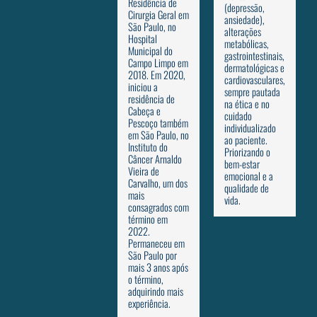
Residência de
(depressão,
Cirurgia Geral em
ansiedade),
São Paulo, no
alterações
Hospital
metabólicas,
Municipal do
gastrointestinais,
Campo Limpo em
dermatológicas e
2018. Em 2020,
cardiovasculares,
iniciou a
sempre pautada
residência de
na ética e no
Cabeça e
cuidado
Pescoço também
individualizado
em São Paulo, no
ao paciente.
Instituto do
Priorizando o
Câncer Arnaldo
bem-estar
Vieira de
emocional e a
Carvalho, um dos
qualidade de
mais
vida.
consagrados com
término em
2022.
Permaneceu em
São Paulo por
mais 3 anos após
o término,
adquirindo mais
experiência.