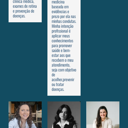
clínica médica,
medicina
exames de rotina
baseada em
e prevenção de
evidências e
doenças.
prezo por ela nas
minhas condutas.
Minha intenção
profissional é
aplicar meus
conhecimentos
para promover
saúde e bem-
estar aos que
recebem o meu
atendimento,
seja com objetivo
de
acolher,prevenir
ou tratar
doenças.