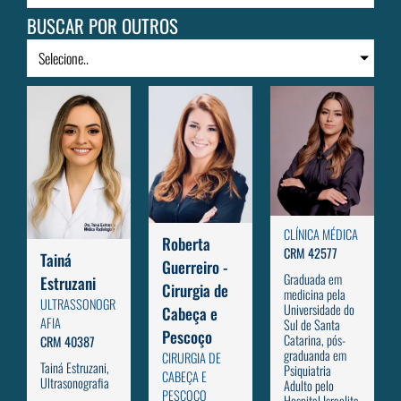
BUSCAR POR OUTROS
Selecione..
CLÍNICA MÉDICA
Roberta
CRM 42577
Tainá
Guerreiro -
Graduada em
Estruzani
Cirurgia de
medicina pela
ULTRASSONOGR
Universidade do
Cabeça e
AFIA
Sul de Santa
Pescoço
Catarina, pós-
CRM 40387
graduanda em
CIRURGIA DE
Tainá Estruzani,
Psiquiatria
CABEÇA E
Ultrasonografia
Adulto pelo
PESCOÇO
Hospital Israelita