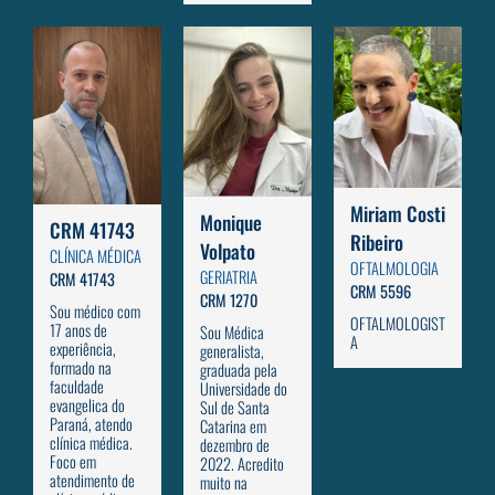
Miriam Costi
Monique
CRM 41743
Ribeiro
Volpato
CLÍNICA MÉDICA
OFTALMOLOGIA
GERIATRIA
CRM 41743
CRM 5596
CRM 1270
Sou médico com
OFTALMOLOGIST
17 anos de
Sou Médica
A
experiência,
generalista,
formado na
graduada pela
faculdade
Universidade do
evangelica do
Sul de Santa
Paraná, atendo
Catarina em
clínica médica.
dezembro de
Foco em
2022. Acredito
atendimento de
muito na