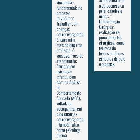
acompanhament
vínculo são
o de doenças da
fundamentais no
pele, cabelos e
processo
unhas. *
terapêutico.
Dermatologia
Trabalhar com
Cirúrgica:
crianças
realização de
neurodivergentes
procedimentos
é, para mim,
cirúrgicos, como
mais do que uma
retirada de
profissão, é
lesões cutâneas,
vocação. Foco de
cânceres de pele
atendimento:
e biópsias.
Atuação em
psicologia
infantil, com
base na Análise
do
Comportamento
Aplicada (ABA),
voltada ao
acompanhament
o de crianças
neurodivergentes
. Também atuo
como psicóloga
clínica,