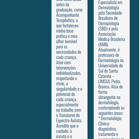
Especialista em
antes da
Dermatologia
graduação, como
pela Sociedade
Acompanhante
Brasileira de
Terapêutica, o
Dermatologia
que fortaleceu
(SBD) e pela
minha base
Associação
prática e meu
Médica Brasileira
olhar sensível
(AMB).
para as
Atualmente, é
necessidades de
professora de
cada criança.
Dermatologia na
Atuo com
Universidade do
intervenções
Sul de Santa
individualizadas,
Catarina –
respeitando o
UNISUL Pedra
ritmo, a
Branca. Atua de
singularidade e o
forma
potencial de
abrangente na
cada criança,
dermatologia,
especialmente
contemplando as
no trabalho com
seguintes áreas:
o Transtorno do
* Dermatologia
Espectro Autista.
Clínica:
Acredito que o
diagnóstico,
cuidado, a
tratamento e
escuta e o