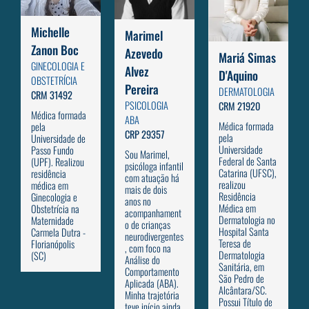
Michelle
Marimel
Zanon Boc
Azevedo
Mariá Simas
GINECOLOGIA E
Alvez
D'Aquino
OBSTETRÍCIA
Pereira
DERMATOLOGIA
CRM 31492
PSICOLOGIA
CRM 21920
Médica formada
ABA
Médica formada
pela
CRP 29357
pela
Universidade de
Universidade
Passo Fundo
Sou Marimel,
Federal de Santa
(UPF). Realizou
psicóloga infantil
Catarina (UFSC),
residência
com atuação há
realizou
médica em
mais de dois
Residência
Ginecologia e
anos no
Médica em
Obstetrícia na
acompanhament
Dermatologia no
Maternidade
o de crianças
Hospital Santa
Carmela Dutra -
neurodivergentes
Teresa de
Florianópolis
, com foco na
Dermatologia
(SC)
Análise do
Sanitária, em
Comportamento
São Pedro de
Aplicada (ABA).
Alcântara/SC.
Minha trajetória
Possui Título de
teve início ainda