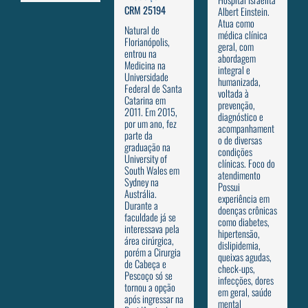
CRM 25194
Albert Einstein.
Atua como
Natural de
médica clínica
Florianópolis,
geral, com
entrou na
abordagem
Medicina na
integral e
Universidade
humanizada,
Federal de Santa
voltada à
Catarina em
prevenção,
2011. Em 2015,
diagnóstico e
por um ano, fez
acompanhament
parte da
o de diversas
graduação na
condições
University of
clínicas. Foco do
South Wales em
atendimento
Sydney na
Possui
Austrália.
experiência em
Durante a
doenças crônicas
faculdade já se
como diabetes,
interessava pela
hipertensão,
área cirúrgica,
dislipidemia,
porém a Cirurgia
queixas agudas,
de Cabeça e
check-ups,
Pescoço só se
infecções, dores
tornou a opção
em geral, saúde
após ingressar na
mental