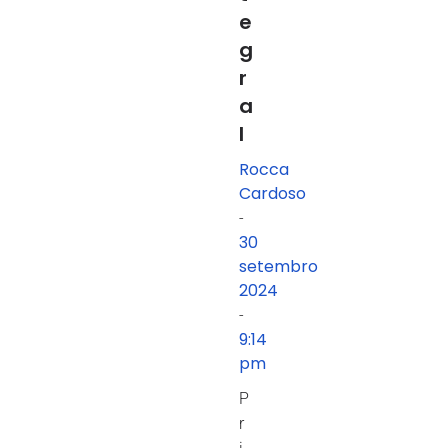
e
g
r
a
l
Rocca
Cardoso
-
30
setembro
2024
-
9:14
pm
P
r