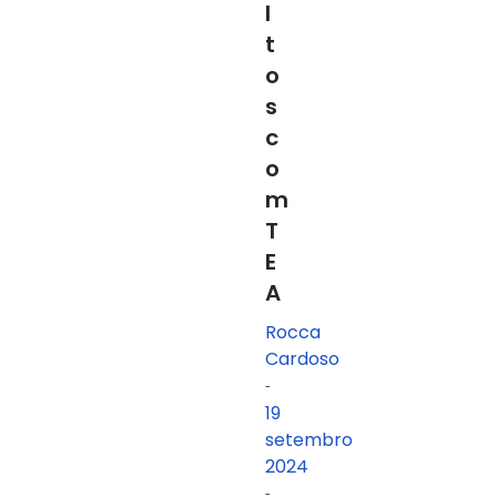
l
t
o
s
c
o
m
T
E
A
Rocca
Cardoso
-
19
setembro
2024
-