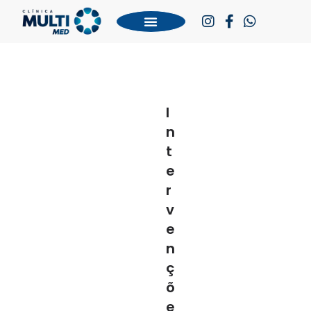
I
n
t
e
r
v
e
n
ç
õ
e