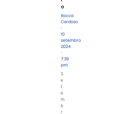
o
Rocca
Cardoso
-
10
setembro
2024
-
7:39
pm
S
e
t
e
m
b
r